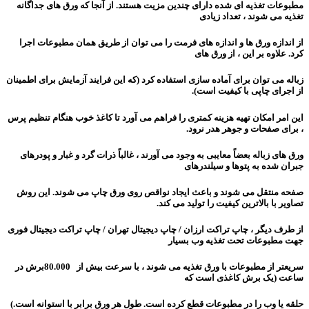
مطبوعات تغذیه ای شده دارای چندین مزیت هستند. از آنجا که ورق های جداگانه
تغذیه می شوند ، تعداد زیادی
از اندازه ورق ها و اندازه های فرمت را می توان از طریق همان مطبوعات اجرا
کرد. علاوه بر این ، از ورق های
زباله می توان برای آماده سازی استفاده کرد (که این فرایند آزمایش برای اطمینان
از اجرای چاپی با کیفیت است).
این امر امکان تهیه هزینه کمتری را فراهم می آورد تا کاغذ خوب هنگام تنظیم پرس
، برای صفحات و جوهر هدر نرود.
ورق های زباله بعضاً معایبی به وجود می آورند ، غالباً ذرات گرد و غبار و پودرهای
جبران شده به پتوها و سیلندرهای
صفحه منتقل می شوند و باعث ایجاد نواقص روی ورق چاپ می شوند. این روش
تصاویر با بالاترین کیفیت را تولید می کند.
از طرف دیگر ، چاپ تراکت ارزان / چاپ دیجیتال تهران / چاپ تراکت دیجیتال فوری
جهت مطبوعات تحت تغذیه وب بسیار
سریعتر از مطبوعات با ورق تغذیه می شوند ، با سرعت بیش از 80.000
برش در
ساعت (یک برش کاغذی است که
حلقه یا وب را در مطبوعات قطع کرده است. طول هر ورق برابر با استوانه است.)