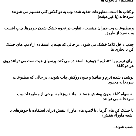
مستقیم ، کاتالوگ ها
و کتاب ها است. مطبوعات تغذیه شده وب به دو کلاس کلی تقسیم می شوند:
سردخانه (یا غیر هیئت)
و مطبوعات وب جبران هیتست ، تفاوت در نحوه خشک شدن جوهرها. چاپ افست
وب سرد از طریق
جذب داخل کاغذ خشک می شود ، در حالی که هیت با استفاده از لامپ های خشک
کن یا بخاری ها
برای ترمیم یا “تنظیم” جوهرها استفاده می کند. پرسهای هیت ست می توانند روی
هر دو کاغذ
پوشیده شده (نرم و صاف) و بدون روکش چاپ شوند ، در حالی که مطبوعات
سردخانه محدود
به سهام کاغذ بدون پوشش هستند ، مانند روزنامه. برخی از مطبوعات وب
سردخانه می توانند
با خشک کن های گرما ، یا لامپ های ماوراء بنفش (برای استفاده با جوهرهای با
اشعه ماوراء بنفش)
نصب شوند .