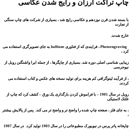
چاپ تراکت ارزان و
رایج شدن عکاسی
با بسته شدن قرن نوزدهم و عکاسی رایج شد ، بسیاری از شرکت های چاپ سنگی
از تجارت
خارج شدند.
Photoengraving ، فرایندی که از فناوری halftone به جای تصویرگری استفاده می
کرد ،
زیبایی شناسی اصلی دوره شد. بسیاری از چاپگرها ، از جمله ایرا واشنگتن روبل از
نیوجرسی
، از فرآیند لیتوگرافی کم هزینه برای تولید نسخه های عکس و کتاب استفاده می
کردند.
روبل در سال 1901 – با فراموش کردن بارگذاری یک ورق – کشف کرد که چاپ از
غلتک لاستیکی
، به جای فلز ، صفحه چاپ شده را واضح تر و واضح تر می کند. پس از پالایش بیشتر
،
چاپخانه پاتر پرس در نیویورک مطبوعاتی را در سال 1903 تولید کرد. در سال 1907
،