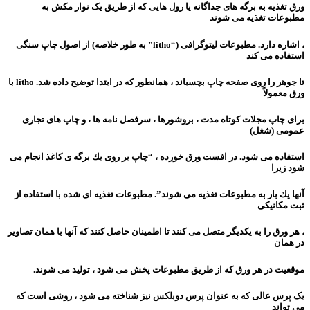
ورق تغذیه به برگه های جداگانه یا رول هایی که از طریق یک نوار مکش به
مطبوعات تغذیه می شوند
، اشاره دارد. مطبوعات لیتوگرافی (“litho” به طور خلاصه) از اصول چاپ سنگی
استفاده می کند
تا جوهر را روی صفحه چاپ بچسباند ، همانطور که در ابتدا توضیح داده شد. litho با
ورق معمولاً
برای چاپ مجلات کوتاه مدت ، بروشورها ، سرفصل نامه ها ، و چاپ های تجاری
عمومی (شغل)
استفاده می شود. در افست ورق خورده ، “چاپ بر روی یك برگه ی كاغذ انجام می
شود زیرا
آنها یك بار به مطبوعات تغذیه می شوند”. مطبوعات تغذیه ای شده با استفاده از
ثبت مکانیکی
، هر ورق را به یکدیگر متصل می کنند تا اطمینان حاصل کنند که آنها با همان تصاویر
در همان
موقعیت در هر ورق که از طریق مطبوعات پخش می شود ، تولید می شوند.
یک پرس عالی که به عنوان پرس دوبلکس نیز شناخته می شود ، روشی است که
می تواند