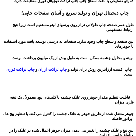
که پتو لاستیکی با بافت سطح چاپ چاپ تراکت دیجیتال فوری
مطابقت دارد.
چاپ دیجیتال تهران و تولید سریع و آسان صفحات چاپی؛
طول عمر صفحه چاپ طولانی تر از روی پرسهای لیتو مستقیم است زیرا هیچ
ارتباط مستقیمی
بین صفحه و سطح چاپ وجود ندارد. صفحات به درستی توسعه یافته مورد استفاده
با جوهرهای
بهینه و محلول چشمه ممکن است به طول بیش از یک میلیون برداشت برسد.
چاپ افست ارزانترین روش برای تولید و
چاپ تراکت ارزان
و
چاپ تراکت فوری
است.
قابلیت تنظیم مقدار جوهر روی غلتک چشمه با کلیدهای پیچ. معمولاً ، یک تیغه
فلزی میزان
جوهر منتقل شده از طریق جوهر به غلتک چشمه را کنترل می کند. با تنظیم پیچ ها ،
اپراتور فاصله
بین تیغ ​​و غلتک چشمه را تغییر می دهد ، میزان جوهر اعمال شده در غلتک را در
مناطق خاصی افزایش