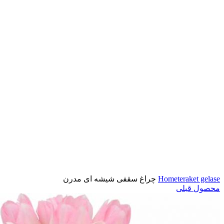
بزرگنمایی تصویر
teraket gelase
Home
چراغ سقفی شیشه ای مدرن
محصول قبلی