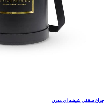
چراغ سقفی شیشه ای مدرن