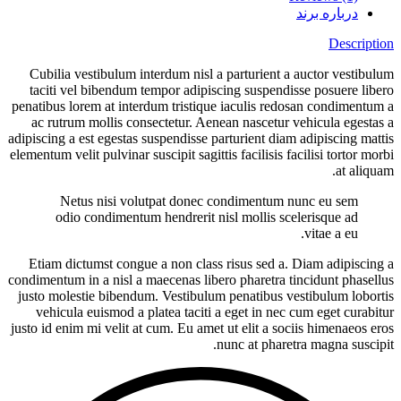
درباره برند
Description
Cubilia vestibulum interdum nisl a parturient a auctor vestibulum
taciti vel bibendum tempor adipiscing suspendisse posuere libero
penatibus lorem at interdum tristique iaculis redosan condimentum a
ac rutrum mollis consectetur. Aenean nascetur vehicula egestas a
adipiscing a est egestas suspendisse parturient diam adipiscing mattis
elementum velit pulvinar suscipit sagittis facilisis facilisi tortor morbi
at aliquam.
Netus nisi volutpat donec condimentum nunc eu sem
odio condimentum hendrerit nisl mollis scelerisque ad
vitae a eu.
Etiam dictumst congue a non class risus sed a. Diam adipiscing a
condimentum in a nisl a maecenas libero pharetra tincidunt phasellus
justo molestie bibendum. Vestibulum penatibus vestibulum lobortis
vehicula euismod a platea taciti a eget in nec cum eget curabitur
justo id enim mi velit at cum. Eu amet ut elit a sociis himenaeos eros
nunc at pharetra magna suscipit.