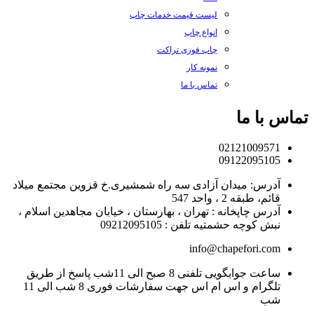
لیست قیمت خدمات چاپ
انواع چاپ
چاپ فوری تراکت
نمونه کار
تماس با ما
تماس با ما
02121009571
09122095105
آدرس: میدان آزادی سه راه شمشیری.خ قزوین مجتمع میلاد
قائم، طبقه 2 ، واحد 547
آدرس چاپخانه : تهران ، بهارستان ، خیابان مجاهدین اسلام ،
نبش کوچه حشمتیه تلفن : 09212095105
info@chapefori.com
ساعت جوابگویی تلفنی 8 صبح الی 11شب پاسخ از طریق
تلگرام و اس ام اس جهت سفارشات فوری 8 شب الی 11
شب