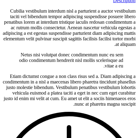
Description
Cubilia vestibulum interdum nisl a parturient a auctor vestibulum
taciti vel bibendum tempor adipiscing suspendisse posuere libero
penatibus lorem at interdum tristique iaculis redosan condimentum a
ac rutrum mollis consectetur. Aenean nascetur vehicula egestas a
adipiscing a est egestas suspendisse parturient diam adipiscing mattis
elementum velit pulvinar suscipit sagittis facilisis facilisi tortor morbi
at aliquam.
Netus nisi volutpat donec condimentum nunc eu sem
odio condimentum hendrerit nisl mollis scelerisque ad
vitae a eu.
Etiam dictumst congue a non class risus sed a. Diam adipiscing a
condimentum in a nisl a maecenas libero pharetra tincidunt phasellus
justo molestie bibendum. Vestibulum penatibus vestibulum lobortis
vehicula euismod a platea taciti a eget in nec cum eget curabitur
justo id enim mi velit at cum. Eu amet ut elit a sociis himenaeos eros
nunc at pharetra magna suscipit.