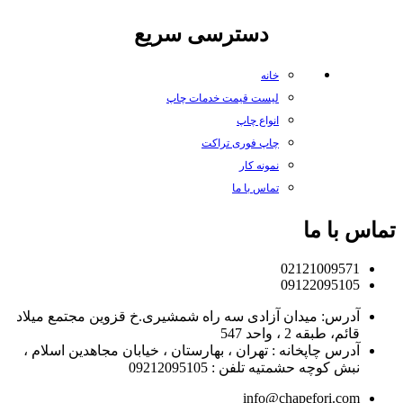
دسترسی سریع
خانه
لیست قیمت خدمات چاپ
انواع چاپ
چاپ فوری تراکت
نمونه کار
تماس با ما
تماس با ما
02121009571
09122095105
آدرس: میدان آزادی سه راه شمشیری.خ قزوین مجتمع میلاد
قائم، طبقه 2 ، واحد 547
آدرس چاپخانه : تهران ، بهارستان ، خیابان مجاهدین اسلام ،
نبش کوچه حشمتیه تلفن : 09212095105
info@chapefori.com