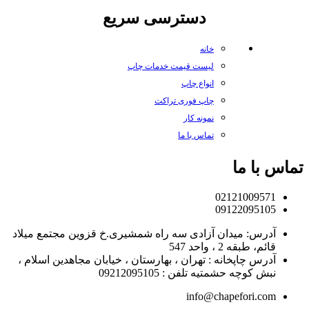
دسترسی سریع
خانه
لیست قیمت خدمات چاپ
انواع چاپ
چاپ فوری تراکت
نمونه کار
تماس با ما
تماس با ما
02121009571
09122095105
آدرس: میدان آزادی سه راه شمشیری.خ قزوین مجتمع میلاد
قائم، طبقه 2 ، واحد 547
آدرس چاپخانه : تهران ، بهارستان ، خیابان مجاهدین اسلام ،
نبش کوچه حشمتیه تلفن : 09212095105
info@chapefori.com