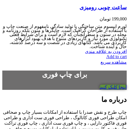
ساعت چوبی رومیزی
199,000
تومان
لورم ایپسوم متن ساختگی با تولید سادگی نامفهوم از صنعت چاپ و
با استفاده از طراحان گرافیک است. چاپگرها و متون بلکه روزنامه و
مجله در ستون و سطرآنچنان که لازم است و برای شرایط فعلی
تکنولوژی مورد نیاز و کاربردهای متنوع با هدف بهبود ابزارهای
کاربردی می باشد. کتابهای زیادی در شصت و سه درصد گذشته،
حال و آینده شناخت.
افزودن به علاقه مندی
Add to cart
مشاهده سریع
برای چاپ فوری
اینجا کلیک کنید
درباره ما
چاپ طرح و نقش صدرا با استفاده از امکانات بسیار چاپ و صحافی
امکان طراحی فوری کاتالوگ ، طراحی فوری ست اداری و طراحی
فوری فاکتور دارایی ، و چاپ فوری ست اداری ، چاپ فوری تراکت
چاپ فوری کارت ویزیت و با استفاده از امکانات وسیع صحافی در