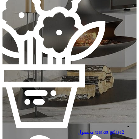
2 محصول
teraket gelase