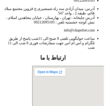
09122095105
آدرس: میدان آزادی سه راه شمشیری.خ قزوین مجتمع میلاد
قائم، طبقه 2 ، واحد 547
آدرس چاپخانه : تهران ، بهارستان ، خیابان مجاهدین اسلام ،
نبش کوچه حشمتیه تلفن : 09212095105
info@chapefori.com
ساعت جوابگویی تلفنی 8 صبح الی 11شب پاسخ از طریق
تلگرام و اس ام اس جهت سفارشات فوری 8 شب الی 11
شب
ارتباط با ما