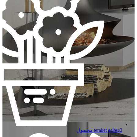
2 محصول
teraket gelase