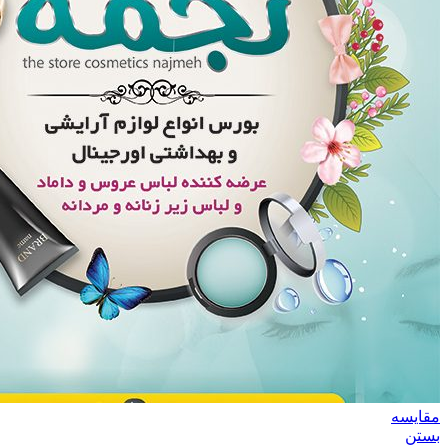
مقایسه
بستن