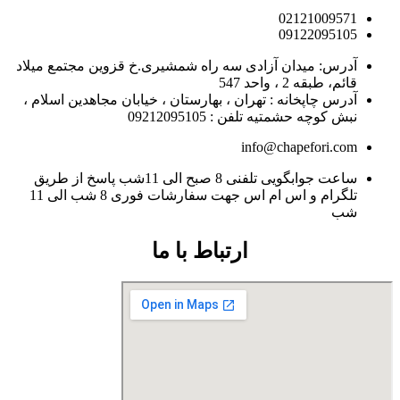
02121009571
09122095105
آدرس: میدان آزادی سه راه شمشیری.خ قزوین مجتمع میلاد
قائم، طبقه 2 ، واحد 547
آدرس چاپخانه : تهران ، بهارستان ، خیابان مجاهدین اسلام ،
نبش کوچه حشمتیه تلفن : 09212095105
info@chapefori.com
ساعت جوابگویی تلفنی 8 صبح الی 11شب پاسخ از طریق
تلگرام و اس ام اس جهت سفارشات فوری 8 شب الی 11
شب
ارتباط با ما