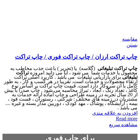
مقایسه
بستن
چاپ تراکت ارزان / چاپ تراکت فوری / چاپ تراکت
چاپ تراکت تبلیغاتی
(گلاسه) یا (تحریر ) باعث جذب مخاطب به
محصول یا خدمات شما می شود ، آیا می دانید امروزه
تراکت
تبلیغاتی
برای بازاریابی تبلیغات می باشد . کاربرد اصلی تراکت
ارتقاء محصولات و خدمات است. تقریبا در هر کسب و کار ، به طور
کامل با آن سروکار دارد است. قیمت چاپ تراکت بر اساس نوع
کاغذ ، تعداد رنگ ، ابعاد ، تیراژ محاسبه می شود . چاپ صدرا با بیش
از 20 سال تجربه در زمینه طراحی و چاپ آماده ارائه خدمات به
مشتریان در زمینه های مختلف : شرکتی ، رستوران ، فست فود ،
بیمه ، آرایشگاه ، پوشاک ، مهد کودک ، دوربین مدار بسته و غیره ....
می باشد .
افزودن به علاقه مندی
Read more
مشاهده سریع
برای چاپ فوری