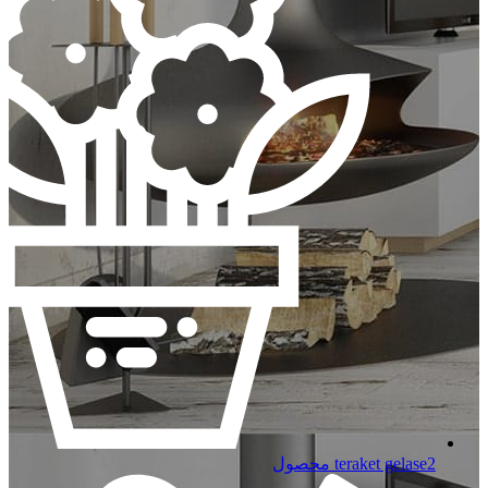
2 محصول
teraket gelase