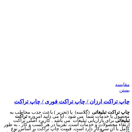
مقایسه
بستن
چاپ تراکت ارزان / چاپ تراکت فوری / چاپ تراکت
چاپ تراکت تبلیغاتی
(گلاسه) یا (تحریر ) باعث جذب مخاطب به
محصول یا خدمات شما می شود ، آیا می دانید امروزه
تراکت
تبلیغاتی
برای بازاریابی تبلیغات می باشد . کاربرد اصلی تراکت
ارتقاء محصولات و خدمات است. تقریبا در هر کسب و کار ، به طور
کامل با آن سروکار دارد است. قیمت چاپ تراکت بر اساس نوع