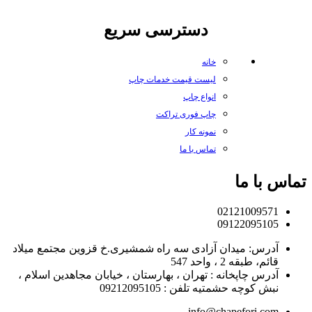
دسترسی سریع
خانه
لیست قیمت خدمات چاپ
انواع چاپ
چاپ فوری تراکت
نمونه کار
تماس با ما
تماس با ما
02121009571
09122095105
آدرس: میدان آزادی سه راه شمشیری.خ قزوین مجتمع میلاد
قائم، طبقه 2 ، واحد 547
آدرس چاپخانه : تهران ، بهارستان ، خیابان مجاهدین اسلام ،
نبش کوچه حشمتیه تلفن : 09212095105
info@chapefori.com