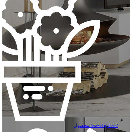
2 محصول
teraket gelase