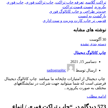
تراکت گلاسه
,
تعرفه چاپ تراکت
,
چاپ تراکت فوری
,
چاپ فوری
یکروزه
,
لیست قیمت تراکت
جدیدتر
طراحی و چاپ کاتالوگ فوری
بازگشت به لیست
قدیمی تر
چاپ کارت ویزیت و ست اداری
نوشته های مشابه
30
آگوست
دسته بندی نشده
چاپ کاتالوگ دیجیتال
دسامبر 15, 2021
ارسال توسط
sadragraphic
چاپ دیجیتال از امتیازات چاپخانه ما میباشد چاپ کاتالوگ دیجیتال
فرصتی است که شما میتوانید جهت شرکت در نمایشگاههای
مختلف به صورت یکروزه...
ادامه مطلب
573 دیدگاه در “
چاپ تراکت فوری / انواع