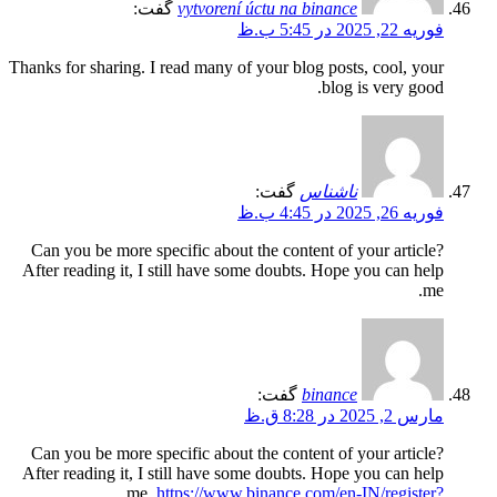
vytvorení úctu na binance
گفت:
فوریه 22, 2025 در 5:45 ب.ظ
Thanks for sharing. I read many of your blog posts, cool, your
blog is very good.
ناشناس
گفت:
فوریه 26, 2025 در 4:45 ب.ظ
Can you be more specific about the content of your article?
After reading it, I still have some doubts. Hope you can help
me.
binance
گفت:
مارس 2, 2025 در 8:28 ق.ظ
Can you be more specific about the content of your article?
After reading it, I still have some doubts. Hope you can help
me.
https://www.binance.com/en-IN/register?