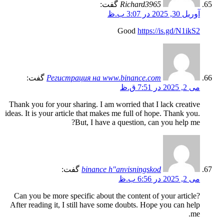
Richard3965
گفت:
آوریل 30, 2025 در 3:07 ب.ظ
Good
https://is.gd/N1ikS2
Регистрация на www.binance.com
گفت:
می 2, 2025 در 7:51 ق.ظ
Thank you for your sharing. I am worried that I lack creative
ideas. It is your article that makes me full of hope. Thank you.
But, I have a question, can you help me?
binance h"anvisningskod
گفت:
می 2, 2025 در 6:56 ب.ظ
Can you be more specific about the content of your article?
After reading it, I still have some doubts. Hope you can help
me.