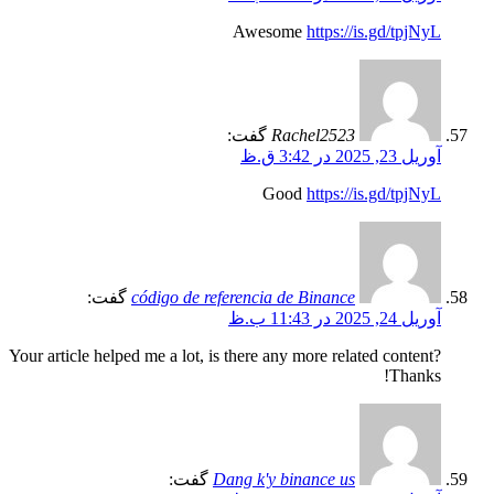
Awesome
https://is.gd/tpjNyL
Rachel2523
گفت:
آوریل 23, 2025 در 3:42 ق.ظ
Good
https://is.gd/tpjNyL
código de referencia de Binance
گفت:
آوریل 24, 2025 در 11:43 ب.ظ
Your article helped me a lot, is there any more related content?
Thanks!
Dang k'y binance us
گفت: