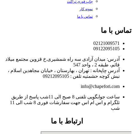
چاپ فوری تراکت
نمونه کار
تماس با ما
تماس با ما
02121009571
09122095105
آدرس: میدان آزادی سه راه شمشیری.خ قزوین مجتمع میلاد
قائم، طبقه 2 ، واحد 547
آدرس چاپخانه : تهران ، بهارستان ، خیابان مجاهدین اسلام ،
نبش کوچه حشمتیه تلفن : 09212095105
info@chapefori.com
ساعت جوابگویی تلفنی 8 صبح الی 11شب پاسخ از طریق
تلگرام و اس ام اس جهت سفارشات فوری 8 شب الی 11
شب
ارتباط با ما