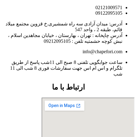
02121009571
09122095105
آدرس: میدان آزادی سه راه شمشیری.خ قزوین مجتمع میلاد
قائم، طبقه 2 ، واحد 547
آدرس چاپخانه : تهران ، بهارستان ، خیابان مجاهدین اسلام ،
نبش کوچه حشمتیه تلفن : 09212095105
info@chapefori.com
ساعت جوابگویی تلفنی 8 صبح الی 11شب پاسخ از طریق
تلگرام و اس ام اس جهت سفارشات فوری 8 شب الی 11
شب
ارتباط با ما