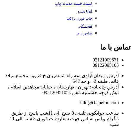
لیست قیمت خدمات چاپ
انواع چاپ
چاپ فوری تراکت
نمونه کار
تماس با ما
تماس با ما
02121009571
09122095105
آدرس: میدان آزادی سه راه شمشیری.خ قزوین مجتمع میلاد
قائم، طبقه 2 ، واحد 547
آدرس چاپخانه : تهران ، بهارستان ، خیابان مجاهدین اسلام ،
نبش کوچه حشمتیه تلفن : 09212095105
info@chapefori.com
ساعت جوابگویی تلفنی 8 صبح الی 11شب پاسخ از طریق
تلگرام و اس ام اس جهت سفارشات فوری 8 شب الی 11
شب