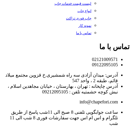
لیست قیمت خدمات چاپ
انواع چاپ
چاپ فوری تراکت
نمونه کار
تماس با ما
تماس با ما
02121009571
09122095105
آدرس: میدان آزادی سه راه شمشیری.خ قزوین مجتمع میلاد
قائم، طبقه 2 ، واحد 547
آدرس چاپخانه : تهران ، بهارستان ، خیابان مجاهدین اسلام ،
نبش کوچه حشمتیه تلفن : 09212095105
info@chapefori.com
ساعت جوابگویی تلفنی 8 صبح الی 11شب پاسخ از طریق
تلگرام و اس ام اس جهت سفارشات فوری 8 شب الی 11
شب