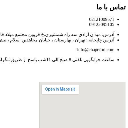
تماس با ما
02121009571
09122095105
آدرس: میدان آزادی سه راه شمشیری.خ قزوین مجتمع میلاد قائم، طبقه 2 
آدرس چاپخانه : تهران ، بهارستان ، خیابان مجاهدین اسلام ، نبش کوچه ح
info@chapefori.com
ساعت جوابگویی تلفنی 8 صبح الی 11شب پاسخ از طریق تلگرام و اس ام اس جهت سفارشات فوری 8 شب الی 11 شب