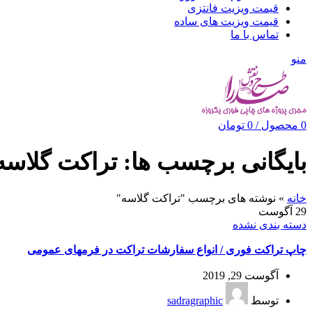
قیمت ویزیت فانتزی
قیمت ویزیت های ساده
تماس با ما
منو
0
محصول
/
0
تومان
بایگانی برچسب ها: تراکت گلاسه
خانه
»
نوشته های برچسب "تراکت گلاسه"
29
آگوست
دسته بندی نشده
چاپ تراکت فوری / انواع سفارشات تراکت در فرمهای عمومی
آگوست 29, 2019
توسط
sadragraphic