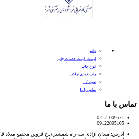
خانه
لیست قیمت خدمات چاپ
انواع چاپ
چاپ فوری تراکت
نمونه کار
تماس با ما
تماس با ما
02121009571
09122095105
آدرس: میدان آزادی سه راه شمشیری.خ قزوین مجتمع میلاد قائم، طبقه 2 