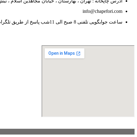
آدرس چاپخانه : تهران ، بهارستان ، خیابان مجاهدین اسلام ، نبش کوچه ح
info@chapefori.com
ساعت جوابگویی تلفنی 8 صبح الی 11شب پاسخ از طریق تلگرام و اس ام اس جهت سفارشات فوری 8 شب الی 11 شب