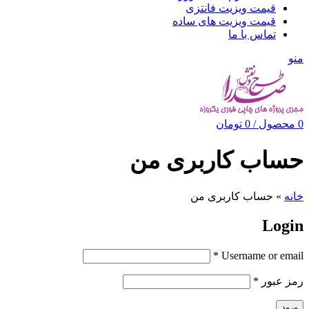
قیمت ویزیت فانتزی
قیمت ویزیت های ساده
تماس با ما
منو
0
محصول
/
0
تومان
حساب کاربری من
خانه
»
حساب کاربری من
Login
*
Username or email
رمز عبور
*
ورود