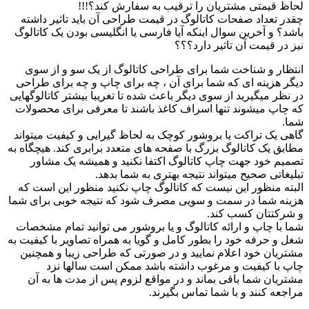
لحاظ قیمتی مشتریان را ترقیب به سفارش کند؟!!!
چقدر تعداد صفحات کاتالوگ در قیمت طراحی آن باید تاثیر داشته
باشد؟ و آخرین سوال اینکه آیا فارسی یا انگلیسی بودن یک کاتالوگ
نیز در قیمت آن تاثیر دارد؟؟؟
انتظار و شناخت شما برای طراحی کاتالوگ از یک سو و از سوی
دیگر هزینه ای که شما برای آن ، چه برای چاپ و چه برای طراحی
در نظر میگیرید از سوی دیگر باعث شده تا تغریبا بیشتر کاتالوگهایی
که چاپ میشوند تنها اسراف کاغذ باشند تا معرفی برای محصولات
شما.
گاهی یک تراکت یا بروشور کوچک به لحاظ گیرایی و کیفیت میتواند
مطابق یک کاتالوگ بزرگ با صفحه های متعدد برابری کند. هیچگاه به
تصمیم خود جهت چاپ کاتالوگ اکتفا نکنید و همیشه یک مشاور
تبلیغاتی صحیح میتواند نتیجه بهتری به شما بدهد.
البته منظور این نیست که کاتالوگ چاپ نکنید منظور این است که
هزینه شما در سمت و سویی مصرف شود که نتیجه خوبی برای شما
و شرکتتان کسب کند.
شما با چاپ و ارائه کاتالوگ و یا بروشور می توانید تمام مشخصات
شغل و حرفه خود را بطور کامل و گویا به همراه تصاویر با کیفیت به
مشتریان خود اعلام نمایید و در صورتی که طراحی زیبا و همچنین
چاپ با کیفیت و مرغوب داشته باشد ممکن است سالها نزد
مشتریان شما باقی بماند و در مواقع لزوم پس از مدت ها به آن
مراجعه کنند و با شما تماس بگیرند.