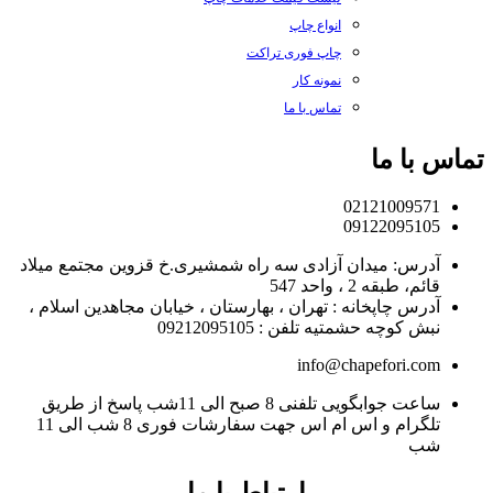
انواع چاپ
چاپ فوری تراکت
نمونه کار
تماس با ما
تماس با ما
02121009571
09122095105
آدرس: میدان آزادی سه راه شمشیری.خ قزوین مجتمع میلاد
قائم، طبقه 2 ، واحد 547
آدرس چاپخانه : تهران ، بهارستان ، خیابان مجاهدین اسلام ،
نبش کوچه حشمتیه تلفن : 09212095105
info@chapefori.com
ساعت جوابگویی تلفنی 8 صبح الی 11شب پاسخ از طریق
تلگرام و اس ام اس جهت سفارشات فوری 8 شب الی 11
شب
ارتباط با ما