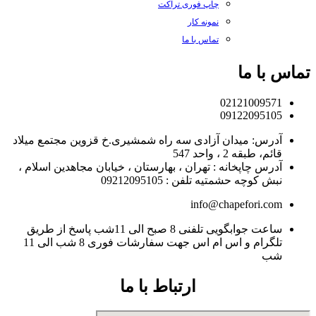
چاپ فوری تراکت
نمونه کار
تماس با ما
تماس با ما
02121009571
09122095105
آدرس: میدان آزادی سه راه شمشیری.خ قزوین مجتمع میلاد
قائم، طبقه 2 ، واحد 547
آدرس چاپخانه : تهران ، بهارستان ، خیابان مجاهدین اسلام ،
نبش کوچه حشمتیه تلفن : 09212095105
info@chapefori.com
ساعت جوابگویی تلفنی 8 صبح الی 11شب پاسخ از طریق
تلگرام و اس ام اس جهت سفارشات فوری 8 شب الی 11
شب
ارتباط با ما