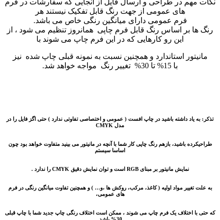
نکات مهم در طراحی و ارسال فایل از آنجایی که سفارشات در فرم
های عمومی از جهت رنگ قابل تفکیک نیستند هر
فرم عمومی دارای میانگین رنگی خاص می باشد.
رنگ ها بر اساس رنگ قابل فرم چاپی همانروز تنظیم می شود ، از
این رو کارهایی که در این فرم چاپ می شوند با
مانیتور استاندارد و همچنین نسبت به نمونه قبلی چاپ شده نیز
با 15% تا 30% تغییر رنگ مواجه خواهد شد.
تذکر: به یاد داشته باشید در چاپ افست ( عمومی و اختصاصی تفاوتی ندارد ) حتی اگز فایل را در
مدل CMYK
طراحیکرده باشید، بازهم رنگ چاپی کار شما با آنچه در مانیتور می بینید متفاوت خواهد بود چون
اساسا سیستم
نمایش مانیتور بر مبنای RGB است و توان نمایش دقیق CMYK را ندارد .
به علت تغییر مواد اولیه ( کاغذ، مرکب، روکش ها ،و… ) و همچنین تفاوت میانگین رنگی در فرم
های عمومی،
که حتی با اختلاف یک فرم چاپ می شوند ، ممکن است اختلاف رنگی چاپ جدید شما با چاپ قبلی
30% باشد.