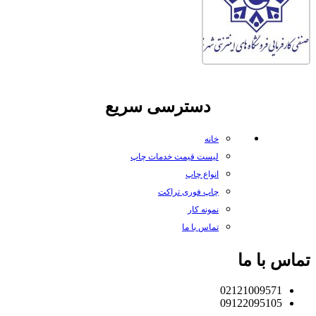
دسترسی سریع
خانه
لیست قیمت خدمات چاپ
انواع چاپ
چاپ فوری تراکت
نمونه کار
تماس با ما
تماس با ما
02121009571
09122095105