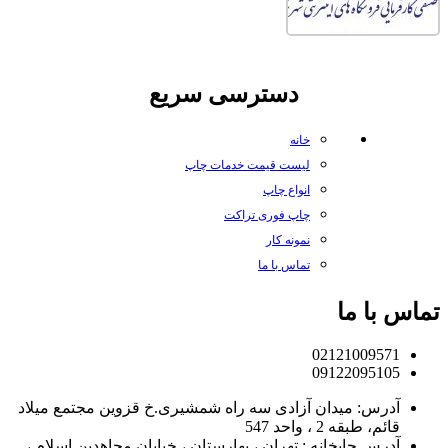
دسترسی سریع
خانه
لیست قیمت خدمات چاپ
انواع چاپ
چاپ فوری تراکت
نمونه کار
تماس با ما
تماس با ما
02121009571
09122095105
آدرس: میدان آزادی سه راه شمشیری.خ قزوین مجتمع میلاد
قائم، طبقه 2 ، واحد 547
آدرس چاپخانه : تهران ، بهارستان ، خیابان مجاهدین اسلام ،