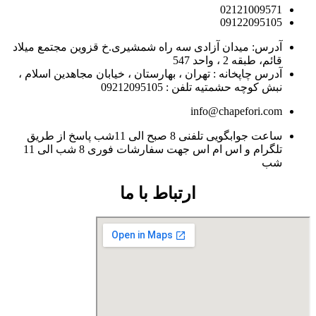
02121009571
09122095105
آدرس: میدان آزادی سه راه شمشیری.خ قزوین مجتمع میلاد
قائم، طبقه 2 ، واحد 547
آدرس چاپخانه : تهران ، بهارستان ، خیابان مجاهدین اسلام ،
نبش کوچه حشمتیه تلفن : 09212095105
info@chapefori.com
ساعت جوابگویی تلفنی 8 صبح الی 11شب پاسخ از طریق
تلگرام و اس ام اس جهت سفارشات فوری 8 شب الی 11
شب
ارتباط با ما