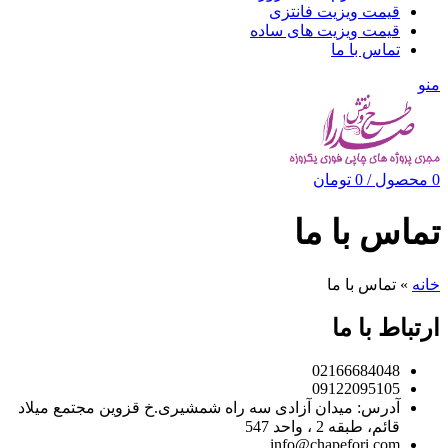
قیمت ویزیت فانتزی
قیمت ویزیت های ساده
تماس با ما
منو
0
محصول
/
0
تومان
تماس با ما
خانه
»
تماس با ما
ارتباط با ما
02166684048
09122095105
آدرس: میدان آزادی سه راه شمشیری.خ قزوین مجتمع میلاد
قائم، طبقه 2 ، واحد 547
info@chapefori.com