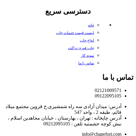
دسترسی سریع
خانه
لیست قیمت خدمات چاپ
انواع چاپ
چاپ فوری تراکت
نمونه کار
تماس با ما
تماس با ما
02121009571
09122095105
آدرس: میدان آزادی سه راه شمشیری.خ قزوین مجتمع میلاد
قائم، طبقه 2 ، واحد 547
آدرس چاپخانه : تهران ، بهارستان ، خیابان مجاهدین اسلام ،
نبش کوچه حشمتیه تلفن : 09212095105
info@chapefori.com