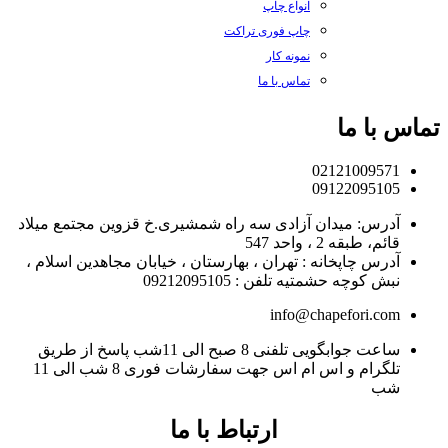
انواع چاپ
چاپ فوری تراکت
نمونه کار
تماس با ما
تماس با ما
02121009571
09122095105
آدرس: میدان آزادی سه راه شمشیری.خ قزوین مجتمع میلاد
قائم، طبقه 2 ، واحد 547
آدرس چاپخانه : تهران ، بهارستان ، خیابان مجاهدین اسلام ،
نبش کوچه حشمتیه تلفن : 09212095105
info@chapefori.com
ساعت جوابگویی تلفنی 8 صبح الی 11شب پاسخ از طریق
تلگرام و اس ام اس جهت سفارشات فوری 8 شب الی 11
شب
ارتباط با ما