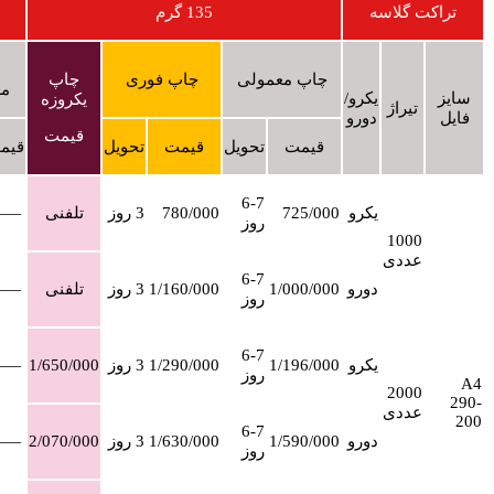
تراکت گلاسه
135 گرم
چاپ معمولی
چاپ فوری
چاپ
مع
سایز
یکرو/
یکروزه
تیراژ
فایل
دورو
قیمت
قیمت
تحویل
قیمت
تحویل
قیم
6-7
یکرو
725/000
780/000
3 روز
تلفنی
——
روز
1000
عددی
6-7
دورو
1/000/000
1/160/000
3 روز
تلفنی
——
روز
6-7
یکرو
1/196/000
1/290/000
3 روز
1/650/000
——
روز
A4
2000
290-
عددی
200
6-7
دورو
1/590/000
1/630/000
3 روز
2/070/000
——
روز