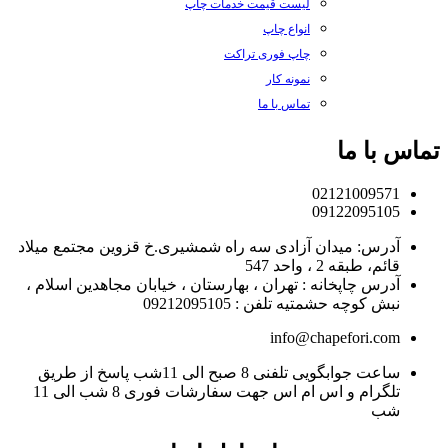
لیست قیمت خدمات چاپ
انواع چاپ
چاپ فوری تراکت
نمونه کار
تماس با ما
تماس با ما
02121009571
09122095105
آدرس: میدان آزادی سه راه شمشیری.خ قزوین مجتمع میلاد
قائم، طبقه 2 ، واحد 547
آدرس چاپخانه : تهران ، بهارستان ، خیابان مجاهدین اسلام ،
نبش کوچه حشمتیه تلفن : 09212095105
info@chapefori.com
ساعت جوابگویی تلفنی 8 صبح الی 11شب پاسخ از طریق
تلگرام و اس ام اس جهت سفارشات فوری 8 شب الی 11
شب